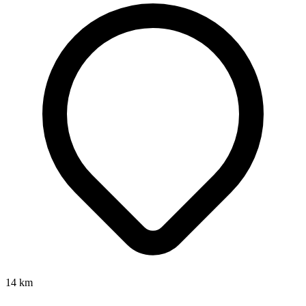
14
km