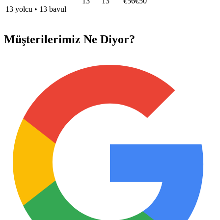
13
13
€56
€50
13
yolcu
•
13
bavul
Müşterilerimiz Ne Diyor?