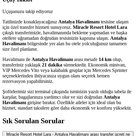
Uçuşunuzu takip ediyoruz
Tatilinizde konaklayacağınız
Antalya Havalimanı
tesisine ulaşım
için özel transfer hizmeti sunuyoruz.
Miracle Resort Hotel Lara
çıkışlı transferimizle, havalimanında bekleme yapmadan ve başka
otellere uğramadan doğrudan tesisinizin kapısına ulaşın.
Antalya
Havalimanı
bölgesinde yer alan bu otele yolculuğunuz tamamen
size özel planlanır.
Havalimanı ile
Antalya Havalimanı
arası mesafe
14 km
olup,
transferiniz yaklaşık
21 dakika
sürmektedir. Ekonomik minivan,
VIP Mercedes Vito veya kalabalık gruplar için Mercedes Sprinter
seçeneklerinden ihtiyacınıza uygun olanı seçerek hemen
rezervasyon yapabilirsiniz.
Şoförlerimiz sizi terminal çıkışında isminizin yazılı olduğu tabela ile
karşılar, bagajlarınıza yardımcı olur ve sizi doğrudan
Antalya
Havalimanı
girişine bırakır. Özellikle aileler için ideal olan bu
hizmet, standart taksilere göre daha ekonomik ve konforu yüksektir.
Sık Sorulan Sorular
Miracle Resort Hotel Lara - Antalya Havalimanı arası transfer ücreti ne