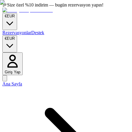
🎉
Size özel %10 indirim — bugün rezervasyon yapın!
€
EUR
Rezervasyonlar
Destek
€
EUR
Giriş Yap
Ana Sayfa