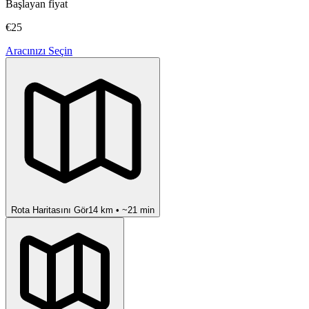
Başlayan fiyat
€25
Aracınızı Seçin
Rota Haritasını Gör
14
km • ~
21
min