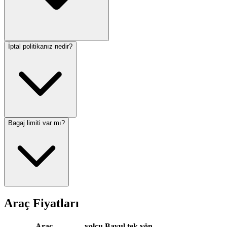
İptal politikanız nedir?
Bagaj limiti var mı?
Araç Fiyatları
Araç
yolcu
Bavul
tek yön