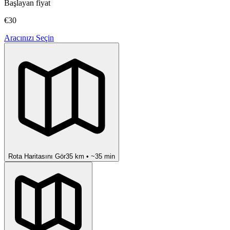
Başlayan fiyat
€30
Aracınızı Seçin
Rota Haritasını Gör
35
km • ~
35
min