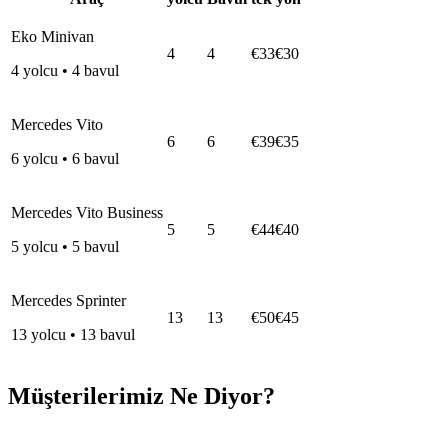
Eko Minivan
4
4
€33
€30
4
yolcu
•
4
bavul
Mercedes Vito
6
6
€39
€35
6
yolcu
•
6
bavul
Mercedes Vito Business
5
5
€44
€40
5
yolcu
•
5
bavul
Mercedes Sprinter
13
13
€50
€45
13
yolcu
•
13
bavul
Müşterilerimiz Ne Diyor?