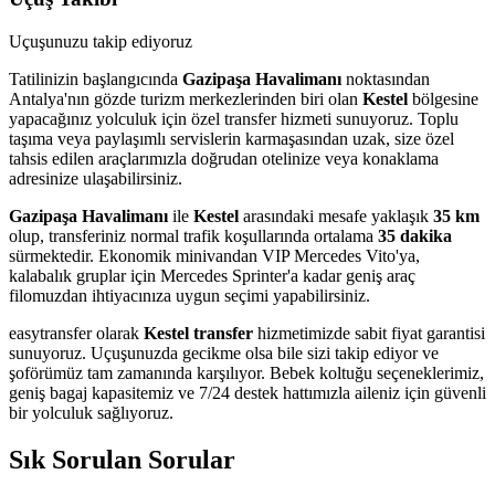
Uçuşunuzu takip ediyoruz
Tatilinizin başlangıcında
Gazipaşa Havalimanı
noktasından
Antalya'nın gözde turizm merkezlerinden biri olan
Kestel
bölgesine
yapacağınız yolculuk için özel transfer hizmeti sunuyoruz. Toplu
taşıma veya paylaşımlı servislerin karmaşasından uzak, size özel
tahsis edilen araçlarımızla doğrudan otelinize veya konaklama
adresinize ulaşabilirsiniz.
Gazipaşa Havalimanı
ile
Kestel
arasındaki mesafe yaklaşık
35 km
olup, transferiniz normal trafik koşullarında ortalama
35 dakika
sürmektedir. Ekonomik minivandan VIP Mercedes Vito'ya,
kalabalık gruplar için Mercedes Sprinter'a kadar geniş araç
filomuzdan ihtiyacınıza uygun seçimi yapabilirsiniz.
easytransfer olarak
Kestel transfer
hizmetimizde sabit fiyat garantisi
sunuyoruz. Uçuşunuzda gecikme olsa bile sizi takip ediyor ve
şoförümüz tam zamanında karşılıyor. Bebek koltuğu seçeneklerimiz,
geniş bagaj kapasitemiz ve 7/24 destek hattımızla aileniz için güvenli
bir yolculuk sağlıyoruz.
Sık Sorulan Sorular