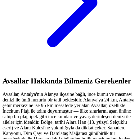
Avsallar Hakkında Bilmeniz Gerekenler
Avsallar, Antalya'nın Alanya ilçesine bağlı, ince kumu ve masmavi
denizi ile ünlü huzurlu bir tatil beldesidir. Alanya'ya 24 km, Antalya
şehir merkezine ise 95 km mesafede yer alan Avsallar, özellikle
İncekum Plajı ile adını duyurmuştur — ülke sınırlarını aşan ününe
sahip bu plaj, ipek gibi ince kumları ve yavaş derinleşen denizi ile
aileler için idealdir. Bölge, tarihi Alara Han (13. yüzyıl Selçuklu
eseri) ve Alara Kalesi'ne yakınlığıyla da dikkat çeker. Sapadere
Kanyonu, Dim Çayı ve Damlataş Mağarası günübirlik tur
mesafesindedir. Her şey dahil otellerden butik pansiyonlara kadar