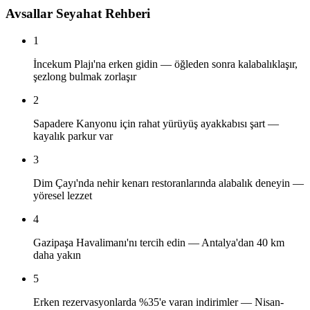
Avsallar Seyahat Rehberi
1
İncekum Plajı'na erken gidin — öğleden sonra kalabalıklaşır,
şezlong bulmak zorlaşır
2
Sapadere Kanyonu için rahat yürüyüş ayakkabısı şart —
kayalık parkur var
3
Dim Çayı'nda nehir kenarı restoranlarında alabalık deneyin —
yöresel lezzet
4
Gazipaşa Havalimanı'nı tercih edin — Antalya'dan 40 km
daha yakın
5
Erken rezervasyonlarda %35'e varan indirimler — Nisan-