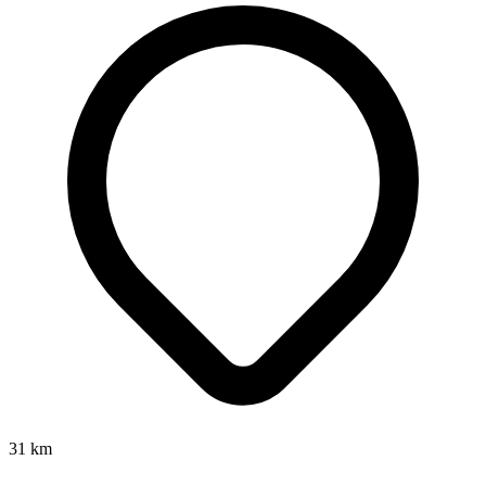
31
km