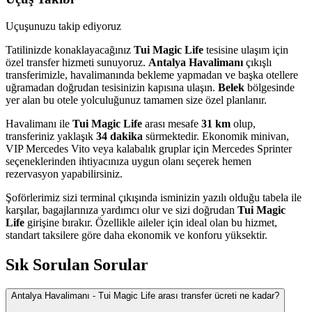
Uçuşunuzu takip ediyoruz
Tatilinizde konaklayacağınız
Tui Magic Life
tesisine ulaşım için
özel transfer hizmeti sunuyoruz.
Antalya Havalimanı
çıkışlı
transferimizle, havalimanında bekleme yapmadan ve başka otellere
uğramadan doğrudan tesisinizin kapısına ulaşın.
Belek
bölgesinde
yer alan bu otele yolculuğunuz tamamen size özel planlanır.
Havalimanı ile
Tui Magic Life
arası mesafe
31 km
olup,
transferiniz yaklaşık
34 dakika
sürmektedir. Ekonomik minivan,
VIP Mercedes Vito veya kalabalık gruplar için Mercedes Sprinter
seçeneklerinden ihtiyacınıza uygun olanı seçerek hemen
rezervasyon yapabilirsiniz.
Şoförlerimiz sizi terminal çıkışında isminizin yazılı olduğu tabela ile
karşılar, bagajlarınıza yardımcı olur ve sizi doğrudan
Tui Magic
Life
girişine bırakır. Özellikle aileler için ideal olan bu hizmet,
standart taksilere göre daha ekonomik ve konforu yüksektir.
Sık Sorulan Sorular
Antalya Havalimanı - Tui Magic Life arası transfer ücreti ne kadar?