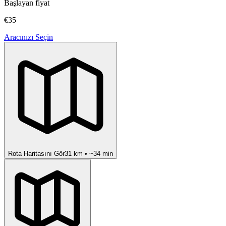
Başlayan fiyat
€35
Aracınızı Seçin
Rota Haritasını Gör
31
km • ~
34
min