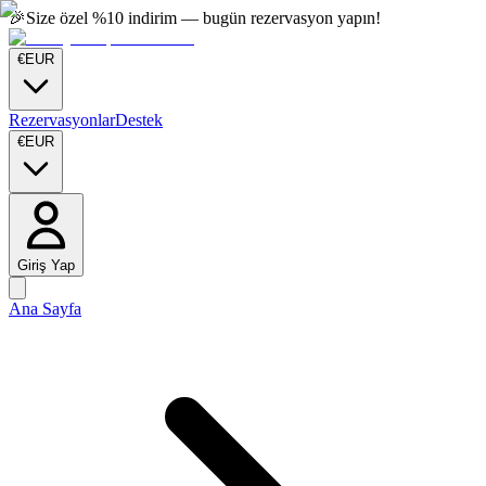
🎉
Size özel %10 indirim — bugün rezervasyon yapın!
€
EUR
Rezervasyonlar
Destek
€
EUR
Giriş Yap
Ana Sayfa