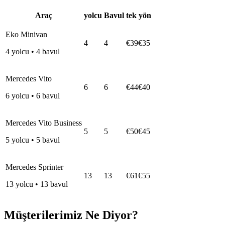
Araç
yolcu
Bavul
tek yön
Eko Minivan
4
4
€39
€35
4
yolcu
•
4
bavul
Mercedes Vito
6
6
€44
€40
6
yolcu
•
6
bavul
Mercedes Vito Business
5
5
€50
€45
5
yolcu
•
5
bavul
Mercedes Sprinter
13
13
€61
€55
13
yolcu
•
13
bavul
Müşterilerimiz Ne Diyor?