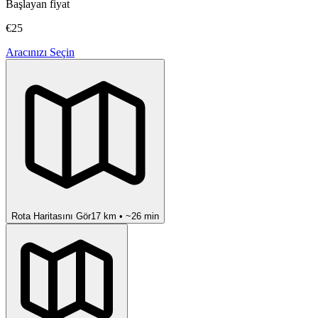
Başlayan fiyat
€25
Aracınızı Seçin
Rota Haritasını Gör
17
km • ~
26
min