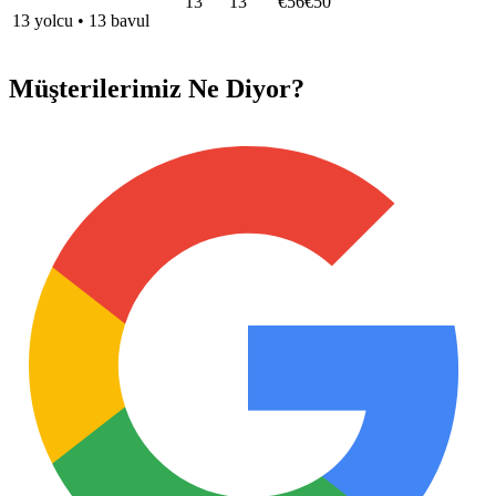
13
13
€56
€50
13
yolcu
•
13
bavul
Müşterilerimiz Ne Diyor?