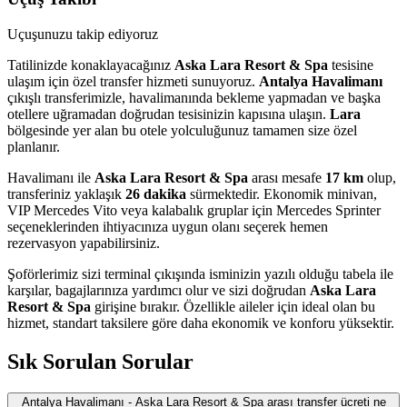
Uçuşunuzu takip ediyoruz
Tatilinizde konaklayacağınız
Aska Lara Resort & Spa
tesisine
ulaşım için özel transfer hizmeti sunuyoruz.
Antalya Havalimanı
çıkışlı transferimizle, havalimanında bekleme yapmadan ve başka
otellere uğramadan doğrudan tesisinizin kapısına ulaşın.
Lara
bölgesinde yer alan bu otele yolculuğunuz tamamen size özel
planlanır.
Havalimanı ile
Aska Lara Resort & Spa
arası mesafe
17 km
olup,
transferiniz yaklaşık
26 dakika
sürmektedir. Ekonomik minivan,
VIP Mercedes Vito veya kalabalık gruplar için Mercedes Sprinter
seçeneklerinden ihtiyacınıza uygun olanı seçerek hemen
rezervasyon yapabilirsiniz.
Şoförlerimiz sizi terminal çıkışında isminizin yazılı olduğu tabela ile
karşılar, bagajlarınıza yardımcı olur ve sizi doğrudan
Aska Lara
Resort & Spa
girişine bırakır. Özellikle aileler için ideal olan bu
hizmet, standart taksilere göre daha ekonomik ve konforu yüksektir.
Sık Sorulan Sorular
Antalya Havalimanı - Aska Lara Resort & Spa arası transfer ücreti ne