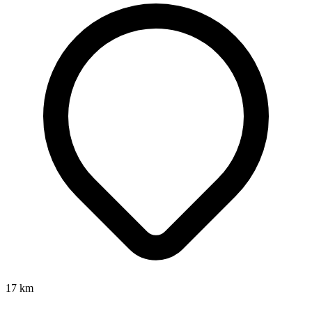
17
km