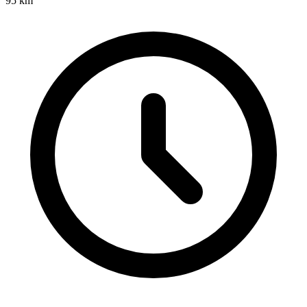
95
km