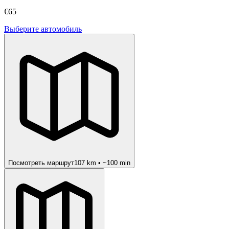
€65
Выберите автомобиль
Посмотреть маршрут
107
km • ~
100
min