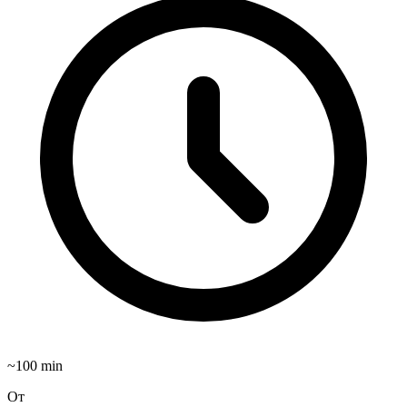
~
100
min
От