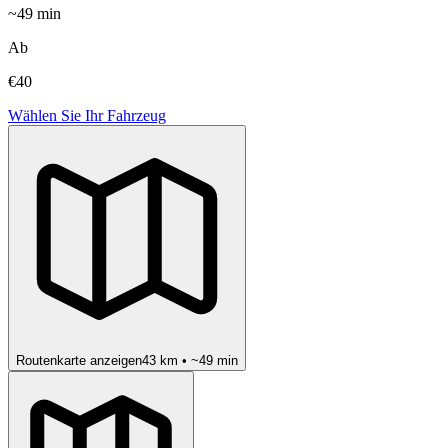
~
49
min
Ab
€40
Wählen Sie Ihr Fahrzeug
Routenkarte anzeigen
43
km • ~
49
min