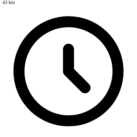
43
km