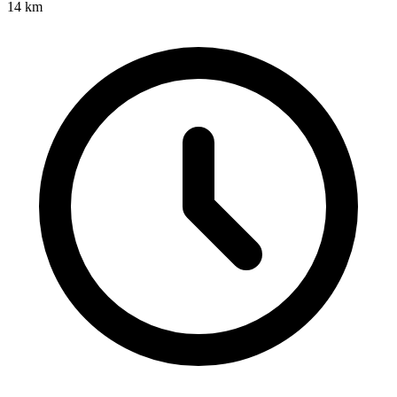
14
km