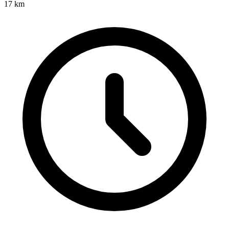
17
km