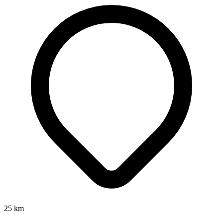
25
km