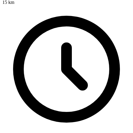
15
km