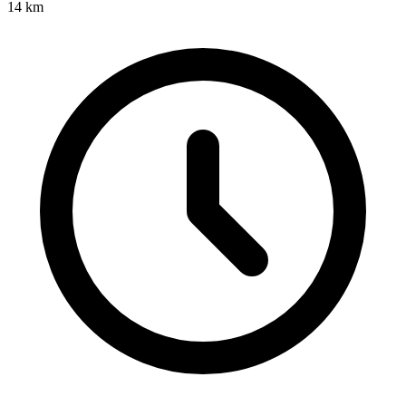
14
km